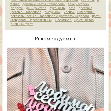
цветочный магазин на Пирогова Ставрополь
,
учителю
,
8
Марта
,
дешевые цветы Ставрополь
,
вечер встречи
,
подруге
,
день учителя
,
сухоцветы
,
роза
,
доставка
цветов в Ставрополе
,
выпускной
,
хлопок
,
гипсофилы
,
заказать цветы в Ставрополе с доставкой недорого
,
цветы
Ставрополь Перспективный
,
1 сентября
,
букет цветов
,
сборный букет
Рекомендуемые