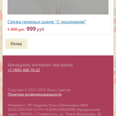
Связка гелиевых шаров "С праздником!"
999
1 300
руб.
руб.
Назад
Менеджер интернет-магазина
+7 (905) 468-76-22
Copyright © 2017-2026 Вальс Цветов
Политика конфиденциальности
Реквизиты: ИП Авдеева Ольга Евгеньевна ИНН
263513002549 ОГРН 318265100060896 Юридический
адрес: 355032, г. Ставрополь, ул. Павла Буравцева, 42